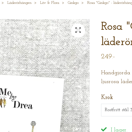
Läderörhängen
Löv & Flora
Ginkgo
Rosa "Ginkgo" - läderörhän
Rosa "
läder
249:-
Handgjorda ö
ljusrosa läde
Krok
Rostfritt stål
I lager.