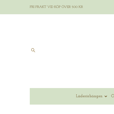
FRI FRAKT VID KÖP ÖVER 500 KR
Läderörhängen
Ö