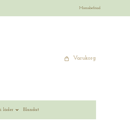
Momsbefriad
Varukorg
i läder
Blandat