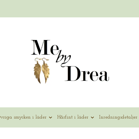
vriga smycken i läder
Hårfint i läder
Inredningsdetaljer 