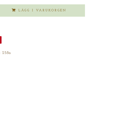
LÄGG I VARUKORGEN
:
258a