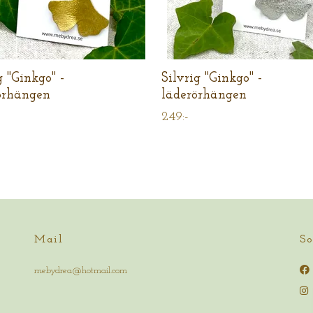
g "Ginkgo" -
Silvrig "Ginkgo" -
örhängen
läderörhängen
249:-
Mail
So
mebydrea@hotmail.com