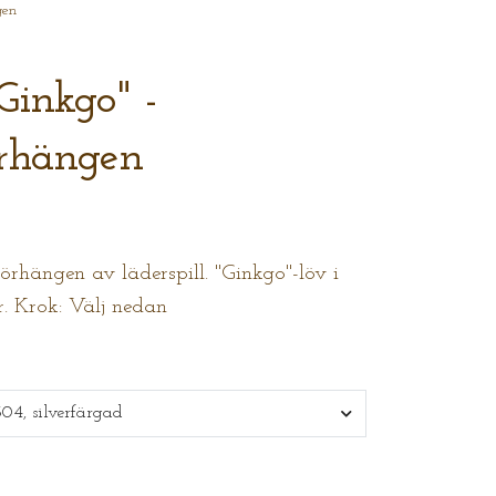
gen
Ginkgo" -
örhängen
rhängen av läderspill. "Ginkgo"-löv i
r. Krok: Välj nedan
 304, silverfärgad