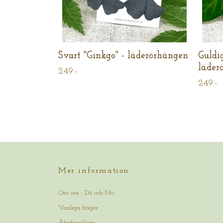
Svart "Ginkgo" - läderörhängen
Guldi
läder
249:-
249:-
Mer information
Om oss - Då och Nu
Vanliga frågor
Återförsäljare