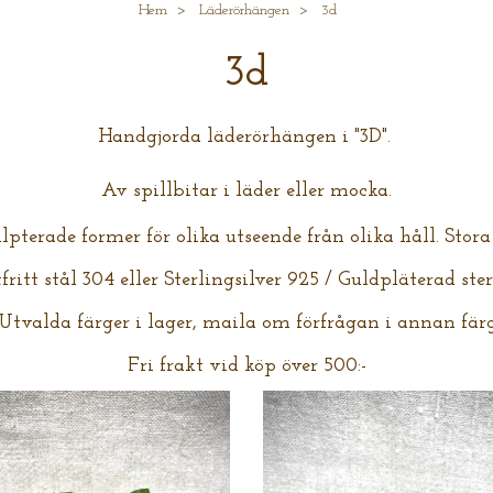
Hem
Läderörhängen
3d
3d
Handgjorda läderörhängen i "3D".
Av spillbitar i läder eller mocka.
ulpterade former för olika utseende från olika håll. Stor
fritt stål 304 eller Sterlingsilver 925 / Guldpläterad ste
Utvalda färger i lager, maila om förfrågan i annan färg
Fri frakt vid köp över 500:-