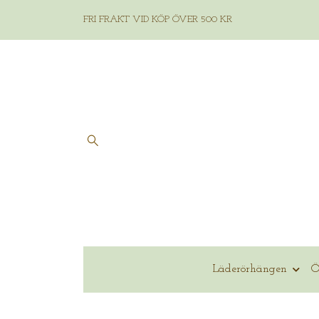
FRI FRAKT VID KÖP ÖVER 500 KR
Läderörhängen
Ö