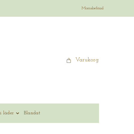
Momsbefriad
Varukorg
i läder
Blandat