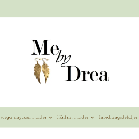
vriga smycken i läder
Hårfint i läder
Inredningsdetaljer 