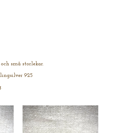
a och små storlekar.
rlingsilver 925
.