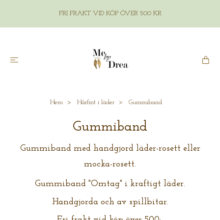
FRI FRAKT VID KÖP ÖVER 500 KR
Hem
Hårfint i läder
Gummiband
Gummiband
Gummiband med handgjord läder-rosett eller
mocka-rosett.
Gummiband "Omtag" i kraftigt läder.
Handgjorda och av spillbitar.
Fri frakt vid köp över 500:-