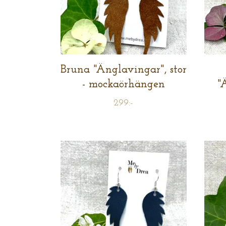
Bruna "Änglavingar", stor
- mockaörhängen
"
299:-