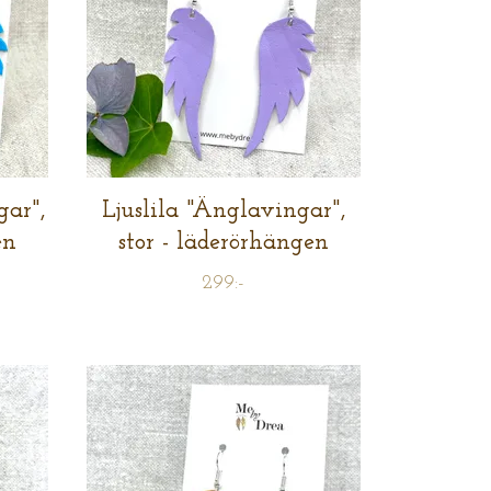
ar",
Ljuslila "Änglavingar",
en
stor - läderörhängen
299:-