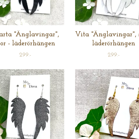
arta "Änglavingar",
Vita "Änglavingar", s
tor - läderörhängen
läderörhängen
299:-
299:-