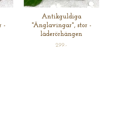
Antikguldiga
 -
"Änglavingar", stor -
läderörhängen
299:-