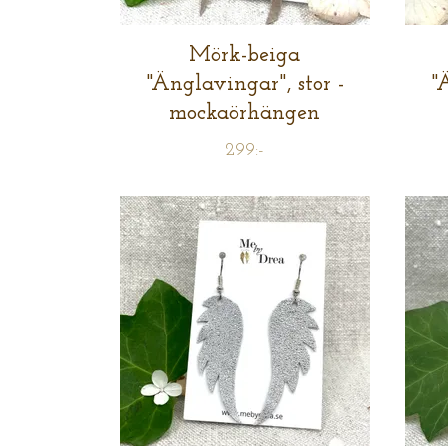
Mörk-beiga
"Änglavingar", stor -
"
mockaörhängen
299:-