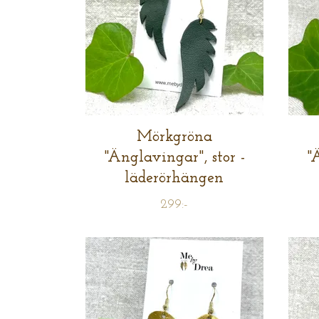
Mörkgröna
"Änglavingar", stor -
"
läderörhängen
299:-