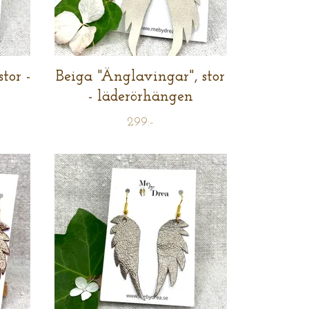
tor -
Beiga "Änglavingar", stor
- läderörhängen
299:-