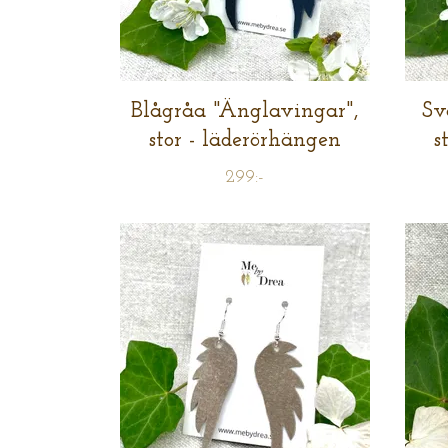
Blågråa "Änglavingar",
Sv
stor - läderörhängen
s
299:-