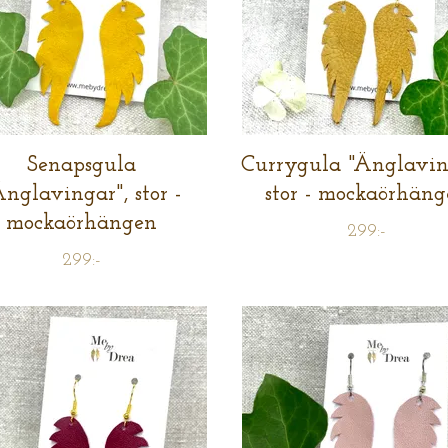
Senapsgula
Currygula "Änglavin
Änglavingar", stor -
stor - mockaörhän
mockaörhängen
299:-
299:-