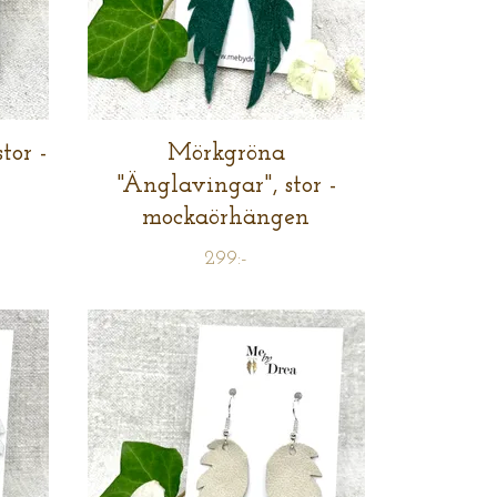
tor -
Mörkgröna
"Änglavingar", stor -
mockaörhängen
299:-