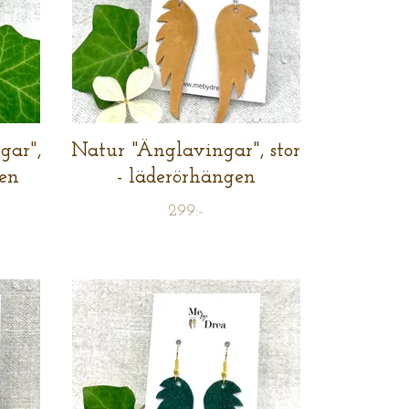
gar",
Natur "Änglavingar", stor
gen
- läderörhängen
299:-