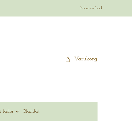
Momsbefriad
Varukorg
i läder
Blandat