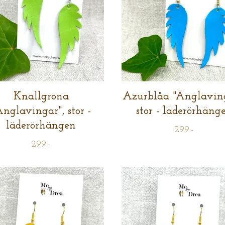
Knallgröna
Azurblåa "Änglaving
Änglavingar", stor -
stor - läderörhäng
läderörhängen
299:-
299:-