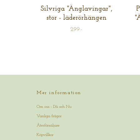
Silvriga "Änglavingar",
P
stor - läderörhängen
"
299:-
Mer information
Om oss - Då och Nu
Vanliga frågor
Återförsäljare
Köpvillkor