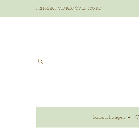
FRI FRAKT VID KÖP ÖVER 500 KR
Läderörhängen
Ö