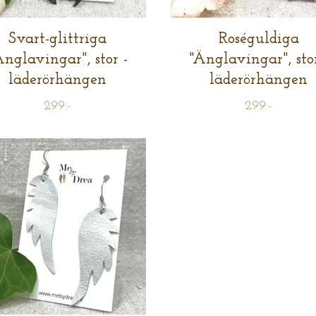
Svart-glittriga
Roséguldiga
Änglavingar", stor -
"Änglavingar", stor
läderörhängen
läderörhängen
299:-
299:-