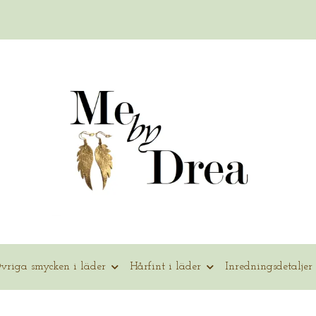
vriga smycken i läder
Hårfint i läder
Inredningsdetaljer 