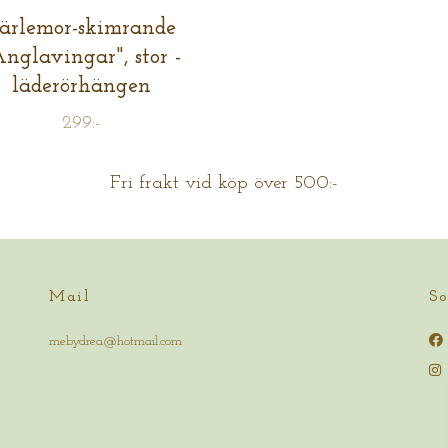
ärlemor-skimrande
Änglavingar", stor -
läderörhängen
299:-
Fri frakt vid köp över 500:-
Mail
So
mebydrea@hotmail.com