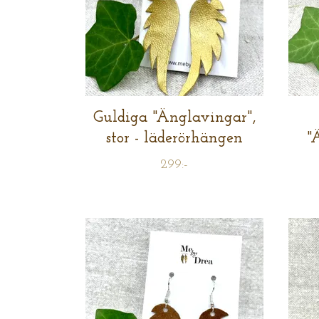
Guldiga "Änglavingar",
stor - läderörhängen
"
299:-