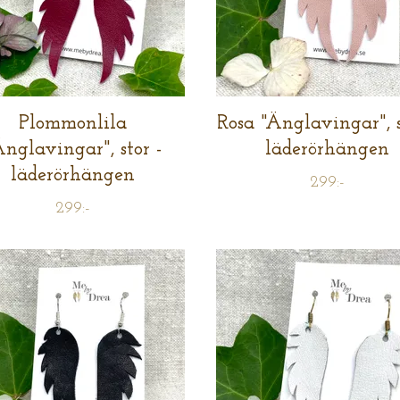
Plommonlila
Rosa "Änglavingar", s
Änglavingar", stor -
läderörhängen
läderörhängen
299:-
299:-