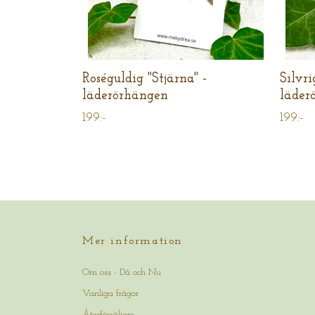
Roséguldig "Stjärna" -
Silvri
läderörhängen
läder
199:-
199:-
Mer information
Om oss - Då och Nu
Vanliga frågor
Återförsäljare