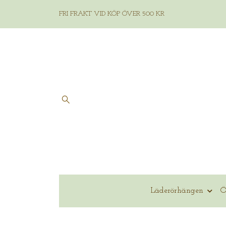
FRI FRAKT VID KÖP ÖVER 500 KR
Läderörhängen
Ö