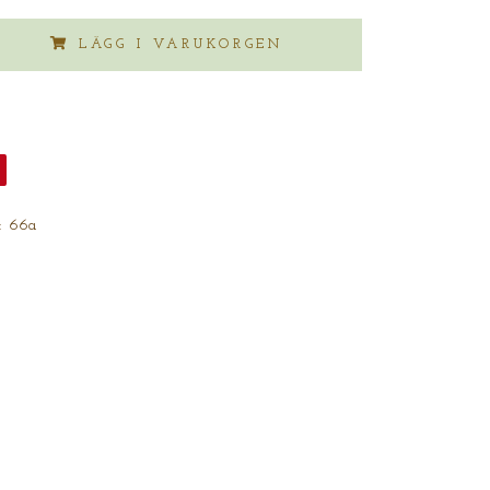
LÄGG I VARUKORGEN
:
66a