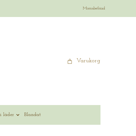
Momsbefriad
Varukorg
i läder
Blandat