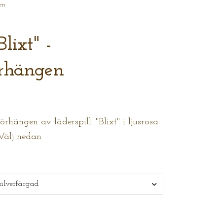
en
lixt" -
örhängen
hängen av läderspill. "Blixt" i ljusrosa
 Välj nedan
 silverfärgad