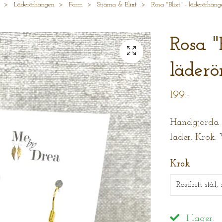
Läderörhängen
Form
Stjärna & Blixt
Rosa "Blixt" - läderörhäng
Rosa "B
läder
199:-
Handgjorda ör
läder. Krok:
Krok
Rostfritt stål,
I lager.