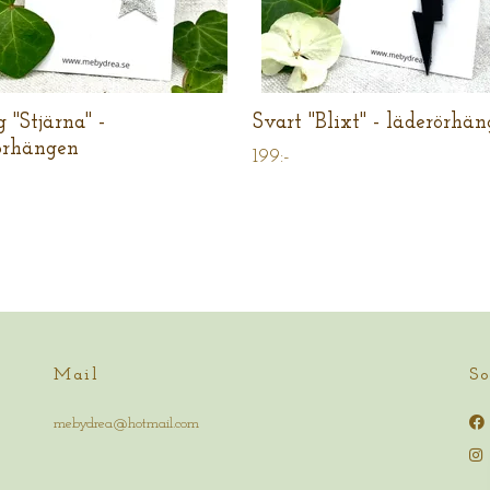
g "Stjärna" -
Svart "Blixt" - läderörhä
örhängen
199:-
Mail
So
mebydrea@hotmail.com