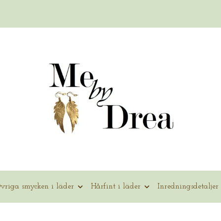
vriga smycken i läder
Hårfint i läder
Inredningsdetaljer 