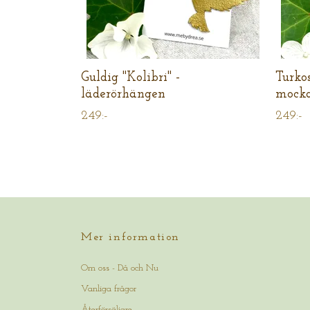
Guldig "Kolibri" -
Turkos
läderörhängen
mock
249:-
249:-
Mer information
Om oss - Då och Nu
Vanliga frågor
Återförsäljare