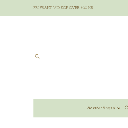
FRI FRAKT VID KÖP ÖVER 500 KR
Läderörhängen
Ö