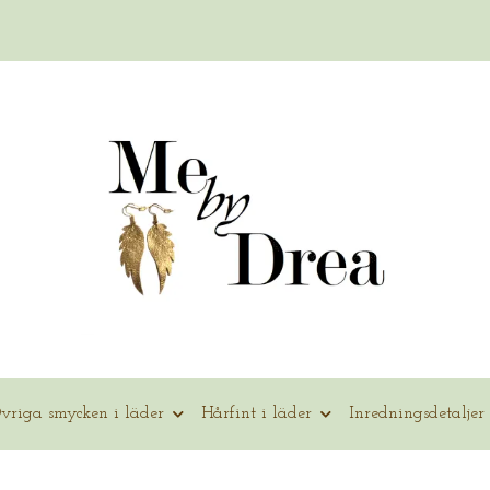
vriga smycken i läder
Hårfint i läder
Inredningsdetaljer 