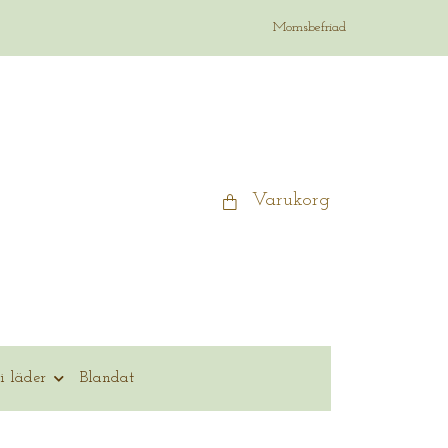
Momsbefriad
Varukorg
i läder
Blandat