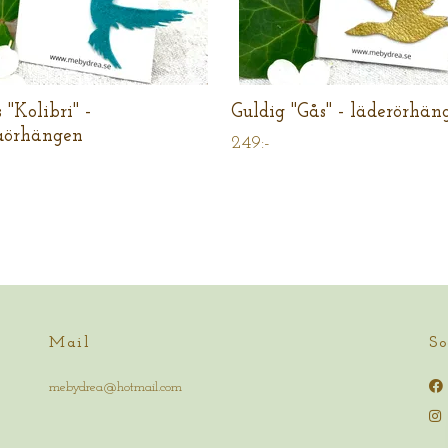
 "Kolibri" -
Guldig "Gås" - läderörhän
aörhängen
249:-
Mail
So
mebydrea@hotmail.com