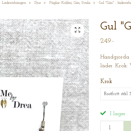
Läderörhängen
Djur
Fåglar: Kolibri, Gås, Svala
Gul "Gås" - läderör
Gul "G
249:-
Handgjorda ö
läder. Krok:
Krok
Rostfritt stål
I lager.