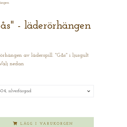
hängen
ås" - läderörhängen
rhängen av läderspill. "Gås" i ljusgult
 Välj nedan
 304, silverfärgad
LÄGG I VARUKORGEN