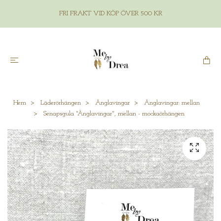
FRI FRAKT VID KÖP ÖVER 500 KR
Hem
Läderörhängen
Änglavingar
Änglavingar: mellan
Senapsgula "Änglavingar", mellan - mockaörhängen