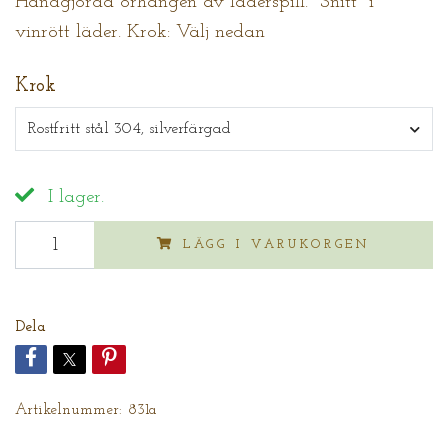
Handgjorda örhängen av läderspill. "Snitt" i
vinrött läder. Krok: Välj nedan
Krok
Rostfritt stål 304, silverfärgad
I lager.
LÄGG I VARUKORGEN
Dela
Artikelnummer:
831a