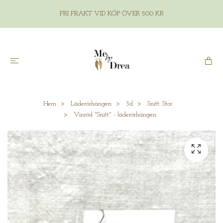
FRI FRAKT VID KÖP ÖVER 500 KR
Hem
Läderörhängen
3d
Snitt: Stor
Vinröd "Snitt" - läderörhängen