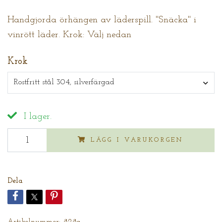
Handgjorda örhängen av läderspill. "Snäcka" i
vinrött läder. Krok: Välj nedan
Krok
Rostfritt stål 304, silverfärgad
I lager.
LÄGG I VARUKORGEN
Dela
Artikelnummer:
828a