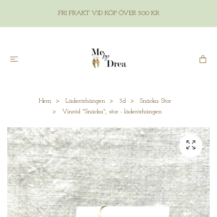
FRI FRAKT VID KÖP ÖVER 500 KR
Hem
Läderörhängen
3d
Snäcka: Stor
Vinröd "Snäcka", stor - läderörhängen