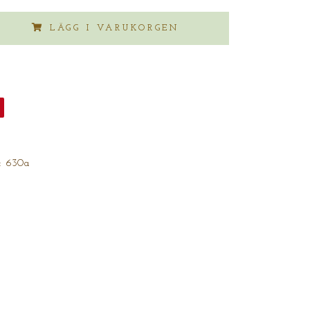
LÄGG I VARUKORGEN
:
630a