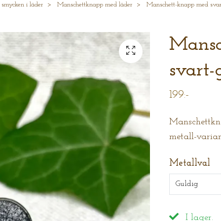
 smycken i läder
Manschettknapp med läder
Manschett-knapp med svart-g
Mansc
svart-g
199:-
Manschettkna
metall-varia
Metallval
Guldig
I lager.