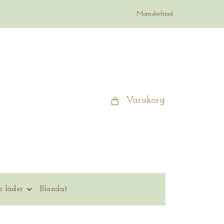
Momsbefriad
Varukorg
i läder
Blandat