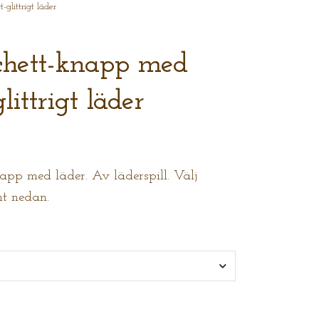
littrigt läder
hett-knapp med
littrigt läder
pp med läder. Av läderspill. Välj
nt nedan.