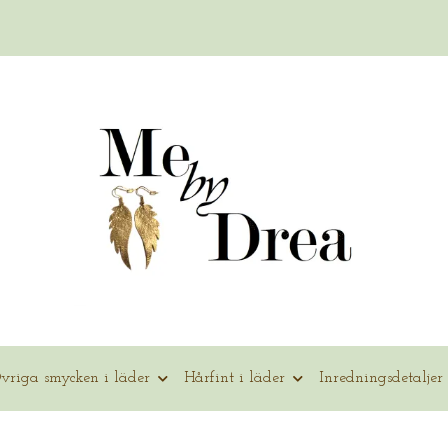
vriga smycken i läder
Hårfint i läder
Inredningsdetaljer 