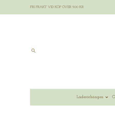
FRI FRAKT VID KÖP ÖVER 500 KR
Läderörhängen
Ö