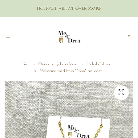
FRI FRAKT VID KÖP ÖVER 500 KR
Hem
Övriga smycken i läder
Läderhalsband
Halsband med brun "Lönn" av läder