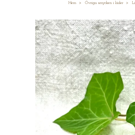
Hem
Övriga smycken i läder
L