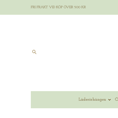
FRI FRAKT VID KÖP ÖVER 500 KR
Läderörhängen
Ö