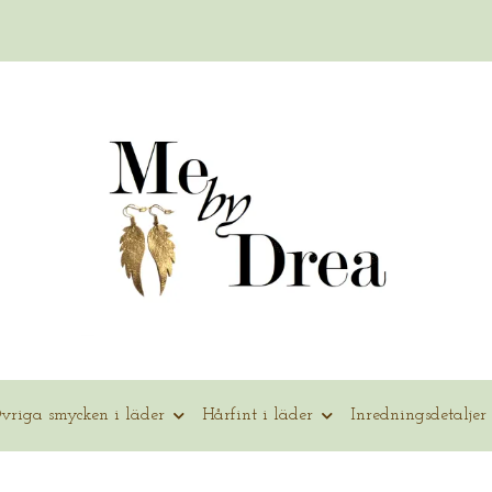
vriga smycken i läder
Hårfint i läder
Inredningsdetaljer 