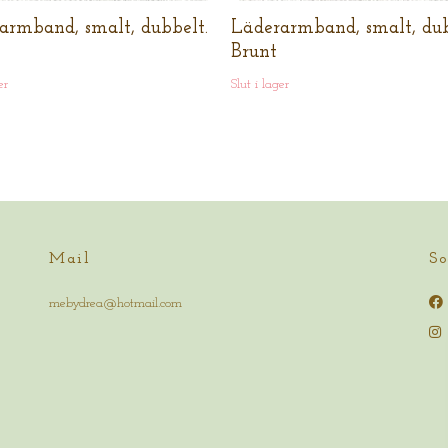
armband, smalt, dubbelt.
Läderarmband, smalt, dub
Brunt
er
Slut i lager
Mail
So
mebydrea@hotmail.com