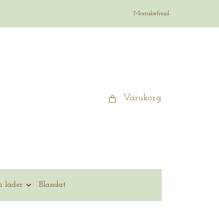
Momsbefriad
Varukorg
i läder
Blandat