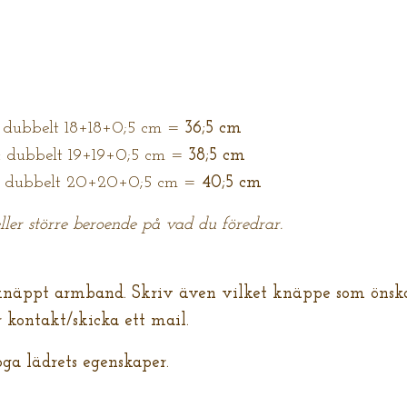
: dubbelt 18+18+0;5 cm =
36;5 cm
 : dubbelt 19+19+0;5 cm =
38;5 cm
m: dubbelt 20+20+0;5 cm =
40;5 cm
ller större beroende på vad du föredrar.
knäppt armband. Skriv även vilket knäppe som önska
 kontakt/skicka ett mail.
ga lädrets egenskaper.