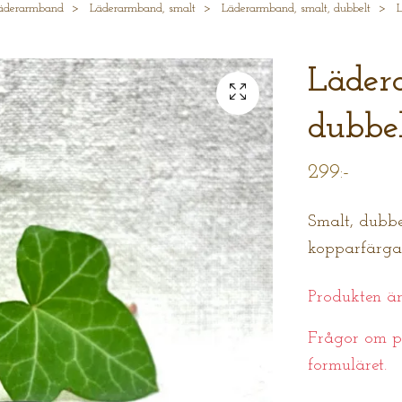
äderarmband
Läderarmband, smalt
Läderarmband, smalt, dubbelt
L
Läder
dubbel
299:-
Smalt, dubb
kopparfärgat
Produkten är 
Frågor om pr
formuläret.