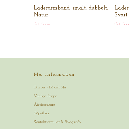
Läderarmband, smalt, dubbelt.
Läder
Natur
Svart
Slut i lager
Slut i lag
Mer information
Om oss - Då och Nu
Vanliga frågor
Återförsäljare
Köpvillkor
Kontaktformulär & Bolagsinfo