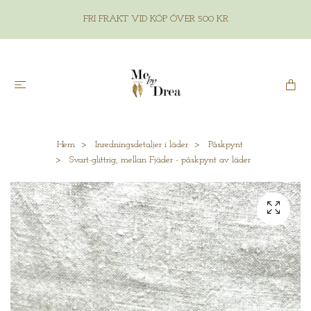
FRI FRAKT VID KÖP ÖVER 500 KR
Hem
Inredningsdetaljer i läder
Påskpynt
Svart-glittrig, mellan Fjäder - påskpynt av läder