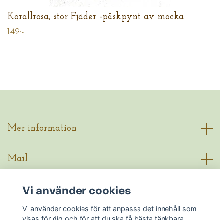
Korallrosa, stor Fjäder -påskpynt av mocka
149:-
Mer information
Mail
Vi använder cookies
Sociala medier
Vi använder cookies för att anpassa det innehåll som
visas för dig och för att du ska få bästa tänkbara