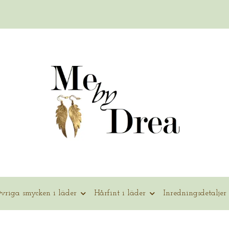
vriga smycken i läder
Hårfint i läder
Inredningsdetaljer 