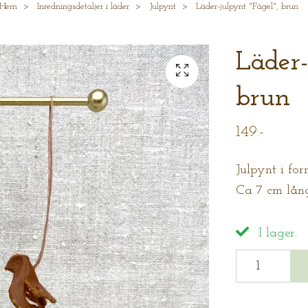
Hem
Inredningsdetaljer i läder
Julpynt
Läder-julpynt "Fågel", brun
Läder-
brun
149:-
Julpynt i for
Ca 7 cm lån
I lager.