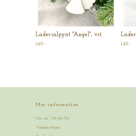
Läder-julpynt "Ängel", vit
Läder
149:-
149:-
Mer information
Om oss - Då och Nu
Vanliga frågor