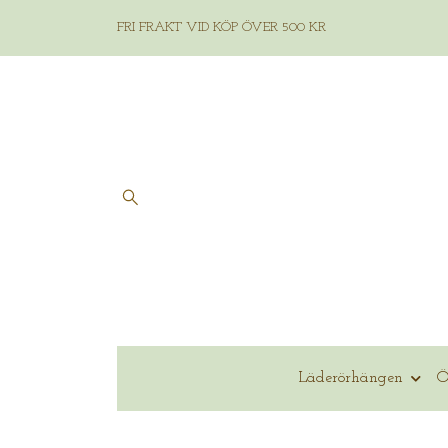
FRI FRAKT VID KÖP ÖVER 500 KR
Läderörhängen
Ö