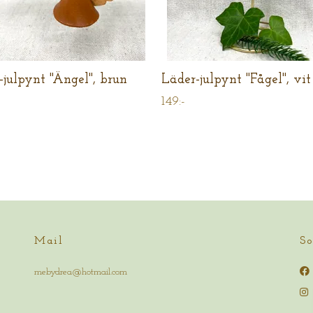
-julpynt "Ängel", brun
Läder-julpynt "Fågel", vit
149:-
Mail
So
mebydrea@hotmail.com