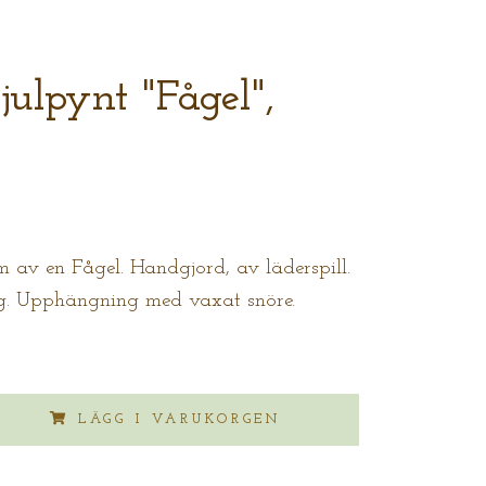
julpynt "Fågel",
m av en Fågel. Handgjord, av läderspill.
g. Upphängning med vaxat snöre.
LÄGG I VARUKORGEN