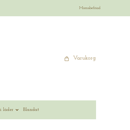
Momsbefriad
Varukorg
i läder
Blandat