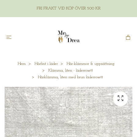
FRI FRAKT VID KÖP ÖVER 500 KR
Hem
Hårfint i läder
Hår-klämmor & uppsättning
Klämma, liten - läderrosett
Hårklämma, liten med brun läderrosett