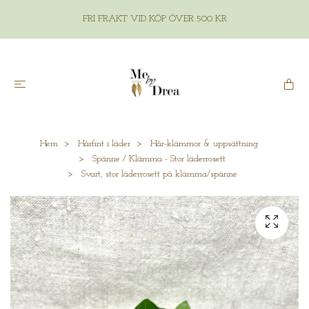
FRI FRAKT VID KÖP ÖVER 500 KR
Hem
Hårfint i läder
Hår-klämmor & uppsättning
Spänne / Klämma - Stor läderrosett
Svart, stor läderrosett på klämma/spänne